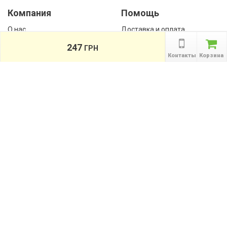
Компания
Помощь
О нас
Доставка и оплата
Контакты
Гарантии
247
ГРН
Сотрудничество
Контакты
Корзина
Публичная оферта
КАТАЛОГ
Назад
ТОВАРОВ
Информация
Акции
Новости и статьи
Подпишитесь на акции, новости и
спецпредложения
ПОДПИСАТЬСЯ