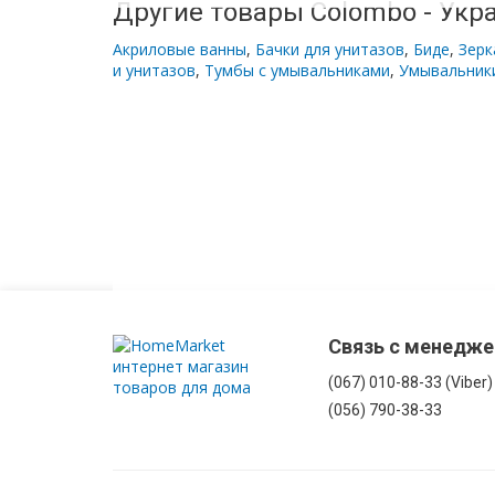
Другие товары Colombo - Укр
С
бельевой
Акриловые ванны
,
Бачки для унитазов
,
Биде
,
Зерк
корзиной
и унитазов
,
Тумбы с умывальниками
,
Умывальник
Комоды
в
ванную
Подвесные
шкафы
Комплектующие
для
Связь с менедж
мебели
(067) 010-88-33 (Viber)
(056) 790-38-33