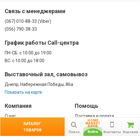
Связь с менеджерами
(067) 010-88-33 (Viber)
(056) 790-38-33
График работы Call-центра
ПН-CБ: с 10:00 до 19:00
ВС: с 10:00 до 18:00
Выставочный зал, самовывоз
Днепр, Набережная Победы, 86а
Показать на карте
Компания
Помощь
О нас
Доставка и оплата
HOME
Контакты
Гарантии
КАТАЛОГ
MARKET
КЛУБ
ТОВАРОВ
Сотрудничество
Войти
Поиск
Контакты
Корзина
Публичная оферта