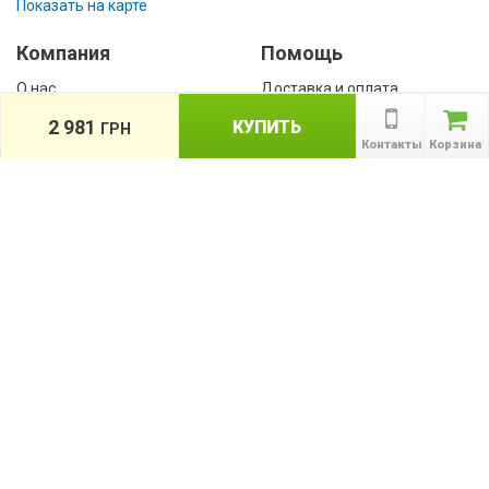
Показать на карте
Компания
Помощь
О нас
Доставка и оплата
Контакты
Гарантии
2 981
КУПИТЬ
ГРН
Сотрудничество
Контакты
Корзина
Публичная оферта
КАТАЛОГ
Назад
ТОВАРОВ
Информация
Акции
Новости и статьи
Подпишитесь на акции, новости и
спецпредложения
ПОДПИСАТЬСЯ