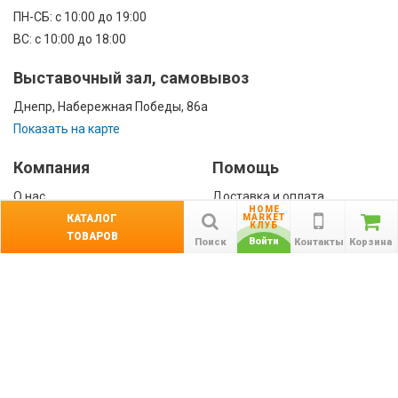
ПН-CБ: с 10:00 до 19:00
ВС: с 10:00 до 18:00
Выставочный зал, самовывоз
Днепр, Набережная Победы, 86а
Показать на карте
Компания
Помощь
О нас
Доставка и оплата
HOME
Контакты
Гарантии
КАТАЛОГ
MARKET
КЛУБ
ТОВАРОВ
Сотрудничество
Войти
Поиск
Контакты
Корзина
Публичная оферта
КАТАЛОГ
Назад
ТОВАРОВ
Информация
Акции
Новости и статьи
Подпишитесь на акции, новости и