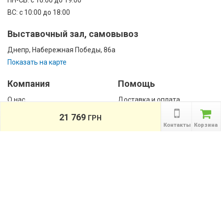
ПН-CБ: с 10:00 до 19:00
ВС: с 10:00 до 18:00
Выставочный зал, самовывоз
Днепр, Набережная Победы, 86а
Показать на карте
Компания
Помощь
О нас
Доставка и оплата
Контакты
Гарантии
21 769
ГРН
Сотрудничество
Контакты
Корзина
Публичная оферта
КАТАЛОГ
Назад
ТОВАРОВ
Информация
Акции
Новости и статьи
Подпишитесь на акции, новости и
спецпредложения