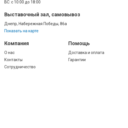
ВС: с 10:00 до 18:00
Выставочный зал, самовывоз
Днепр, Набережная Победы, 86а
Показать на карте
Компания
Помощь
О нас
Доставка и оплата
Контакты
Гарантии
Сотрудничество
Публичная оферта
КАТАЛОГ
Назад
ТОВАРОВ
Информация
Акции
Новости и статьи
Подпишитесь на акции, новости и
спецпредложения