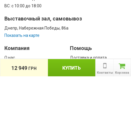
ВС: с 10:00 до 18:00
Выставочный зал, самовывоз
Днепр, Набережная Победы, 86а
Показать на карте
Компания
Помощь
О нас
Доставка и оплата
Контакты
Гарантии
12 949
КУПИТЬ
ГРН
Сотрудничество
Контакты
Корзина
Публичная оферта
КАТАЛОГ
Назад
ТОВАРОВ
Информация
Акции
Новости и статьи
Подпишитесь на акции, новости и
спецпредложения