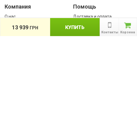
Компания
Помощь
О нас
Доставка и оплата
Контакты
Гарантии
13 939
КУПИТЬ
ГРН
Сотрудничество
Контакты
Корзина
Публичная оферта
КАТАЛОГ
Назад
ТОВАРОВ
Информация
Акции
Новости и статьи
Подпишитесь на акции, новости и
спецпредложения
ПОДПИСАТЬСЯ
Мы в соц сетях: