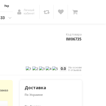
Укр
Личный
кабинет
-33
Код товара
IM06735
На основе
0.0
0 отзывов
Доставка
заказ
По Украине
Ь