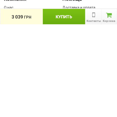
О нас
Доставка и оплата
Контакты
Гарантии
3 039
КУПИТЬ
ГРН
Сотрудничество
Контакты
Корзина
Публичная оферта
КАТАЛОГ
Назад
ТОВАРОВ
Информация
Акции
Новости и статьи
Подпишитесь на акции, новости и
спецпредложения
ПОДПИСАТЬСЯ
Мы в соц сетях: