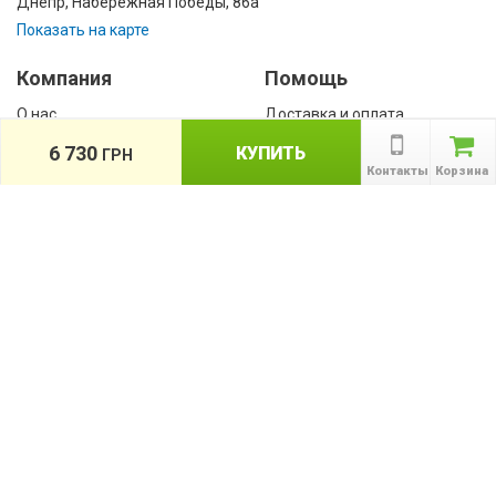
Днепр, Набережная Победы, 86а
Показать на карте
Компания
Помощь
О нас
Доставка и оплата
Контакты
Гарантии
6 730
КУПИТЬ
ГРН
Сотрудничество
Контакты
Корзина
Публичная оферта
КАТАЛОГ
Назад
ТОВАРОВ
Информация
Акции
Новости и статьи
Подпишитесь на акции, новости и
спецпредложения
ПОДПИСАТЬСЯ