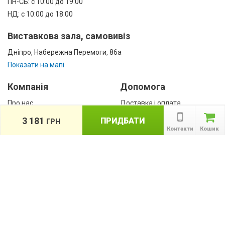
ПН-СБ: с 10:00 до 19:00
НД: с 10:00 до 18:00
Виставкова зала, самовивіз
Дніпро, Набережна Перемоги, 86а
Показати на мапі
Компанія
Допомога
Про нас
Доставка і оплата
Контакти
Гарантії
3 181
ПРИДБАТИ
ГРН
співробітництво
Контакти
Кошик
Публічна оферта
КАТАЛОГ ТОВАРІВ
назад
Інформація
Акції
Новини та статті
Підпишіться на акції, новини та спецпропозиції