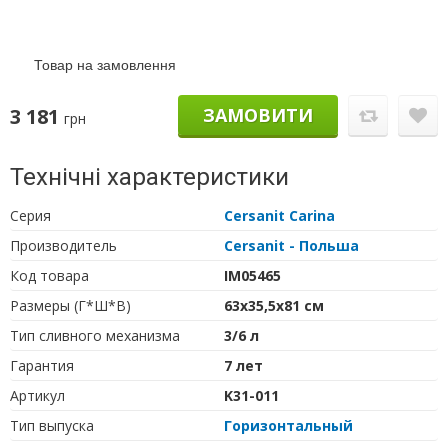
Товар на замовлення
3 181
ЗАМОВИТИ
грн
Технічні характеристики
Серия
Cersanit Carina
Производитель
Cersanit - Польша
Код товара
IM05465
Размеры (Г*Ш*В)
63х35,5х81 см
Тип сливного механизма
3/6 л
Гарантия
7 лет
Артикул
K31-011
Тип выпуска
Горизонтальный