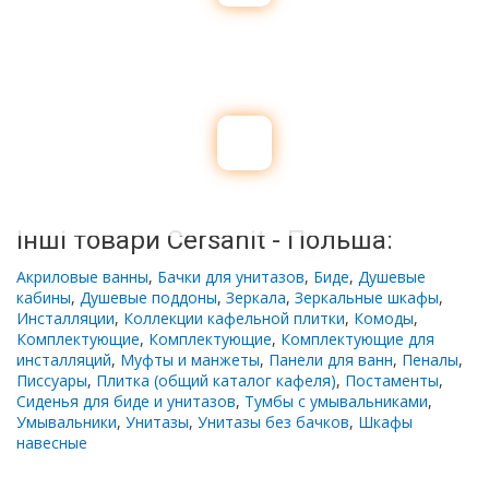
Інші товари Cersanit - Польша:
Акриловые ванны
,
Бачки для унитазов
,
Биде
,
Душевые
кабины
,
Душевые поддоны
,
Зеркала
,
Зеркальные шкафы
,
Инсталляции
,
Коллекции кафельной плитки
,
Комоды
,
Комплектующие
,
Комплектующие
,
Комплектующие для
инсталляций
,
Муфты и манжеты
,
Панели для ванн
,
Пеналы
,
Писсуары
,
Плитка (общий каталог кафеля)
,
Постаменты
,
Сиденья для биде и унитазов
,
Тумбы с умывальниками
,
Умывальники
,
Унитазы
,
Унитазы без бачков
,
Шкафы
навесные