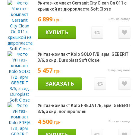
Унитаз-компакт Cersanit City Clean On 011 с
крышкой из дюропласта Soft Close
6 899
грн
Есть на складе
КУПИТЬ
Унітаз-компакт Kolo SOLO Г/В, арм. GEBERIT
3/6, з сид. Duroplast Soft Close
5 457
грн
Товар под заказ
ЗАКАЗАТЬ
Унітаз-компакт Kolo FREJA Г/В, арм. GEBERIT
3/6, з сид. поліпропілен
4 500
грн
Есть на складе
КУПИТЬ