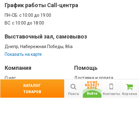
График работы Call-центра
ПН-CБ: с 10:00 до 19:00
ВС: с 10:00 до 18:00
Выставочный зал, самовывоз
Днепр, Набережная Победы, 86а
Показать на карте
Компания
Помощь
О нас
Доставка и оплата
HOME
Контакты
Гарантии
КАТАЛОГ
MARKET
КЛУБ
ТОВАРОВ
Сотрудничество
Войти
Поиск
Контакты
Корзина
Публичная оферта
КАТАЛОГ
Назад
ТОВАРОВ
Информация
Акции
Новости и статьи