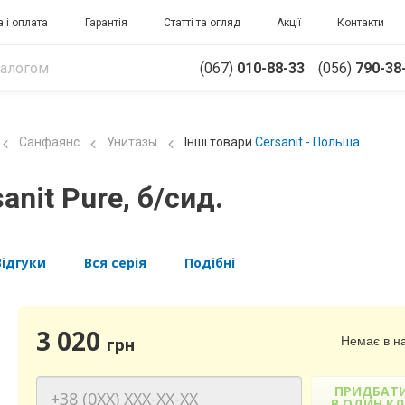
 і оплата
Гарантія
Статті та огляд
Акції
Контакти
(067)
010-88-33
(056)
790-38
Санфаянс
Унитазы
Інші товари
Cersanit - Польша
nit Pure, б/сид.
Відгуки
Вся серія
Подібні
3 020
Немає в на
грн
ПРИДБАТ
В ОДИН КЛ