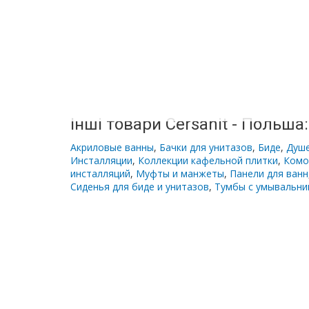
З
корзиною
для
білизни
Комоди
у
Інші товари Cersanit - Польша:
ванну
Акриловые ванны
,
Бачки для унитазов
,
Биде
,
Душ
Инсталляции
,
Коллекции кафельной плитки
,
Комо
Підвісні
инсталляций
,
Муфты и манжеты
,
Панели для ванн
шафи
Сиденья для биде и унитазов
,
Тумбы с умывальни
Комплектуючі
для
меблів