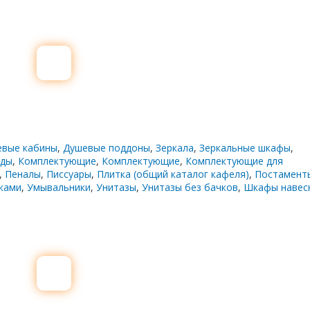
евые кабины
,
Душевые поддоны
,
Зеркала
,
Зеркальные шкафы
,
ды
,
Комплектующие
,
Комплектующие
,
Комплектующие для
,
Пеналы
,
Писсуары
,
Плитка (общий каталог кафеля)
,
Постамент
ками
,
Умывальники
,
Унитазы
,
Унитазы без бачков
,
Шкафы навес