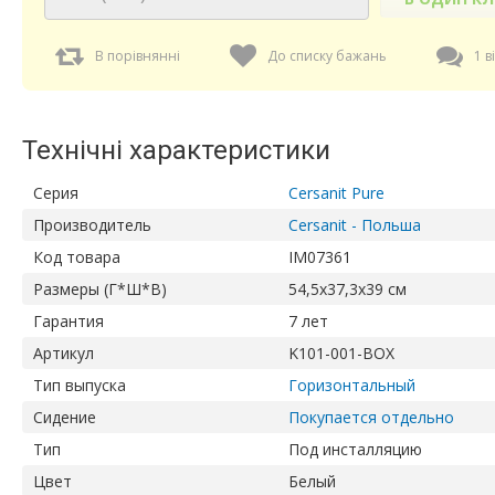
В порівнянні
До списку бажань
1 в
Технічні характеристики
Серия
Cersanit Pure
Производитель
Cersanit - Польша
Код товара
IM07361
Размеры (Г*Ш*В)
54,5х37,3х39 см
Гарантия
7 лет
Артикул
K101-001-BOX
Тип выпуска
Горизонтальный
Сидение
Покупается отдельно
Тип
Под инсталляцию
Цвет
Белый