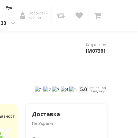
Рус
Особистий
кабінет
-33
Код товару
IM07361
На основі
5.0
1 відгуку
Доставка
явності
По Україні
И
ІК