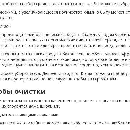
нообразен выбор средств для очистки зеркал. Вы можете выбрат
ческими, а увеличивающееся количество химии в быту может ст
пасна.
ства?
производителей органических средств. С каждым годом увеличив
 Среди растительных и органических очистителей зеркал, есть 
даются в интернете или через представителя, и не представлены
з Европы. Состав таких средств безопасен, но обеспечивает эф
ли в небольших оффлайн магазинчиках, которых все больше в к
важды». Лучше заплатить за безопасное средство, чем за лечение
собами уборки дома. Дешево и сердито. Когда-то наши прабабуш
ться к проверенным, но незаслуженно забытым средствам.
обы очистки
е желанием экономно, но качественно, очистить зеркало в ван
них справится даже школьник.
дайтесь сияющими зеркалами.
воды возьмите 2 чайные ложки нашатыря (если не очень любите 