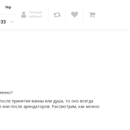
Укр
Личный
кабинет
-33
венно?
 после принятия ванны или душа, то оно всегда
ре или после арендаторов. Рассмотрим, как можно