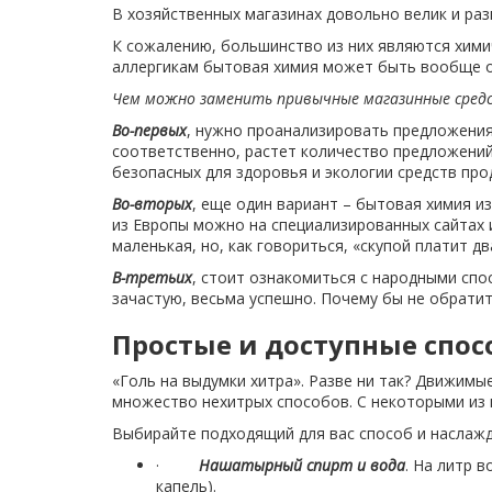
мыла
лампой
биде
и
В хозяйственных магазинах довольно велик и раз
для
65
на
и
Крашенные
70
Наборы
кухни
см
другие
Косметические
полторы
С
К сожалению, большинство из них являются хими
унитазов
на
смесителей
зеркала
изделия
чаши
помпой
Аксессуары
Лесенки
аллергикам бытовая химия может быть вообще о
Коллекции
Тумбы
70
для
Химия
и
для
70-
Угловые
Экраны
Змеевики
Чем можно заменить привычные магазинные сред
повышения
по
80
пола
80
другие
для
давления
уходу
Смесители
на
Прямоугольные
Напольные
Во-первых
, нужно проанализировать предложения 
см
изделия
ванн
за
80
для
соответственно, растет количество предложений.
аксессуары
Квадратные
Тумбы
сантехникой
Водопроводные
Шторы
безопасных для здоровья и экологии средств про
Бачки
скрытого
Применение
90
Фильтры
85-
Коврики
для
для
системы
Круглые
монтажа
на
Во-вторых
, еще один вариант – бытовая химия и
100
для
для
ванн
унитазов
Кафель
90
из Европы можно на специализированных сайтах и
см
Полипропилен
ванной
питьевой
Внутренние
Водоотведение
для
маленькая, но, как говориться, «скупой платит д
Панели
Постаменты
для
блоки
воды
Акриловые
стен
Тумбы
Напольные
Мойки
для
пайки
Сифоны
В-третьих
, стоит ознакомиться с народными спо
поддоны
Биде
более
этажерки
акриловых
С
из
Проточные
Кафель
зачастую, весьма успешно. Почему бы не обрати
100
Металлопластик
Душевые
ванн
термостатом
Стальные
фильтры
для
нержавеющей
Писсуары
Корзины
см
для
каналы
поддоны
пола
Простые и доступные спос
стали
для
Ножки
Двухрежимные
обжима
С
Чаши
(лотки)
Напольные
белья
для
мембраной
Керамогранит
Генуя
Врезные
Однорежимные
тумбы
«Голь на выдумки хитра». Разве ни так? Движимы
Душевые
ванн
ультрафильтрации
Ведра
в
множество нехитрых способов. С некоторыми из 
Душевые
трапы
Для
Подвесные
для
столешницу
Канализационные
Фильтры-
двери
Выбирайте подходящий для вас способ и наслаж
умывальника
тумбы
ванной
Умывальники
системы
кувшины
Встраиваемые
Гидромассаж
и
Раздвижные
·
Нашатырный спирт и вода
. На литр 
С
под
Подключение
Умывальники
Внутренняя
туалета
двери
капель).
корзиной