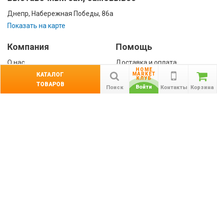
Днепр, Набережная Победы, 86а
Показать на карте
Компания
Помощь
О нас
Доставка и оплата
HOME
Контакты
Гарантии
КАТАЛОГ
MARKET
КЛУБ
ТОВАРОВ
Сотрудничество
Войти
Поиск
Контакты
Корзина
Публичная оферта
КАТАЛОГ
Назад
ТОВАРОВ
Информация
Акции
Новости и статьи
Подпишитесь на акции, новости и
спецпредложения