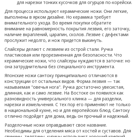
для нарезки тонких кусочков для огурцов по-корейски.
Для процесса используют керамические ножи. Они легкие,
выполнены в ярком дизайне. Но керамика требует
внимательного ухода. Во время покупки обратите
внимание на равномерность покрытия лезвия, его заточку,
наличие вкраплений, царапин, сколов. Лезвие с дефектами
прослужит недолго, и нож придется выкинуть.
Слайсеры делают с лезвием из острой стали. Ручка
пластиковая или прорезиненная для безопасности. Что
керамические ножи, что слайсеры нуждаются в заточке: но
она затруднительна без специального инструмента.
Японские ножи сантоку принципиально отличаются в
конструкции от остальных видов. Форма лезвия — так
называемая "овечья нога". Ручка достаточно увесистая,
длинная, как и само лезвие. На Востоке он появился как
разновидность универсального клинка — для разделки,
нарезки и измельчения. С тех пор его применяют не только
в национальной кухне, но и для европейских блюд. Сантоку
отлично подойдет для дома, ведь он прочный и надежный.
Разделочные ножи оправдывают свое название.
Необходимы для отделения мяса от костей и суставов. Для
свинины, телятины, курицы используют хороший крепкий