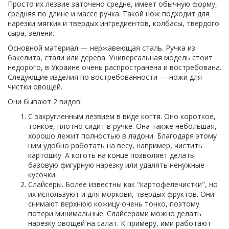
Просто их лезвие заточено средне, имеет обычную форму,
средняя по длине и массе ручка. Такой нож подходит для
нарезки мягких и твердых ингредиентов, колбасы, твердого
сыра, зелени.
Основной материал — нержавеющая сталь. Ручка из
бакелита, стали или дерева. Универсальная модель стоит
недорого, в Украине очень распространена и востребована.
Следующие изделия по востребованности — ножи для
чистки овощей.
Они бывают 2 видов:
С закругленным лезвием в виде когтя. Оно короткое,
тонкое, плотно сидит в ручке. Она также небольшая,
хорошо лежит полностью в ладони. Благодаря этому
ним удобно работать на весу, например, чистить
картошку. А коготь на конце позволяет делать
базовую фигурную нарезку или удалять ненужные
кусочки.
Слайсеры. Более известны как "картофелечистки", но
их используют и для моркови, твердых фруктов. Они
снимают верхнюю кожицу очень тонко, поэтому
потери минимальные. Слайсерами можно делать
нарезку овощей на салат. К примеру, ими работают