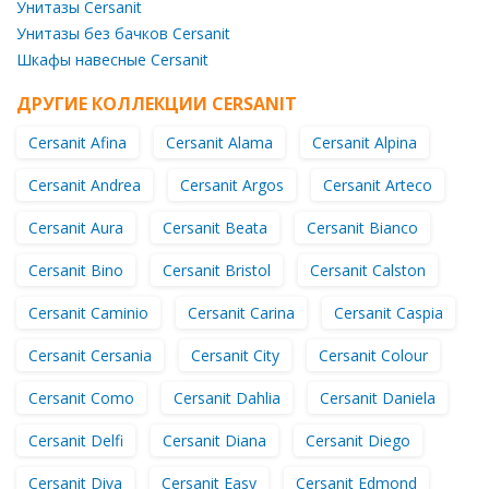
Унитазы Cersanit
Унитазы без бачков Cersanit
Шкафы навесные Cersanit
ДРУГИЕ КОЛЛЕКЦИИ CERSANIT
Cersanit Afina
Cersanit Alama
Cersanit Alpina
Cersanit Andrea
Cersanit Argos
Cersanit Arteco
Cersanit Aura
Cersanit Beata
Cersanit Bianco
Cersanit Bino
Cersanit Bristol
Cersanit Calston
Cersanit Caminio
Cersanit Carina
Cersanit Caspia
Cersanit Cersania
Cersanit City
Cersanit Colour
Cersanit Como
Cersanit Dahlia
Cersanit Daniela
Cersanit Delfi
Cersanit Diana
Cersanit Diego
Cersanit Diva
Cersanit Easy
Cersanit Edmond