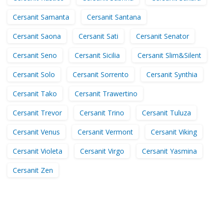
Cersanit Samanta
Cersanit Santana
Cersanit Saona
Cersanit Sati
Cersanit Senator
Cersanit Seno
Cersanit Sicilia
Cersanit Slim&Silent
Cersanit Solo
Cersanit Sorrento
Cersanit Synthia
Cersanit Tako
Cersanit Trawertino
Cersanit Trevor
Cersanit Trino
Cersanit Tuluza
Cersanit Venus
Cersanit Vermont
Cersanit Viking
Cersanit Violeta
Cersanit Virgo
Cersanit Yasmina
Cersanit Zen