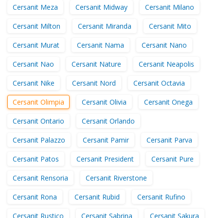
Cersanit Meza
Cersanit Midway
Cersanit Milano
Cersanit Milton
Cersanit Miranda
Cersanit Mito
Cersanit Murat
Cersanit Nama
Cersanit Nano
Cersanit Nao
Cersanit Nature
Cersanit Neapolis
Cersanit Nike
Cersanit Nord
Cersanit Octavia
Cersanit Olimpia
Cersanit Olivia
Cersanit Onega
Cersanit Ontario
Cersanit Orlando
Cersanit Palazzo
Cersanit Pamir
Cersanit Parva
Cersanit Patos
Cersanit President
Cersanit Pure
Cersanit Rensoria
Cersanit Riverstone
Cersanit Rona
Cersanit Rubid
Cersanit Rufino
Cersanit Rustico
Cersanit Sabrina
Cersanit Sakura