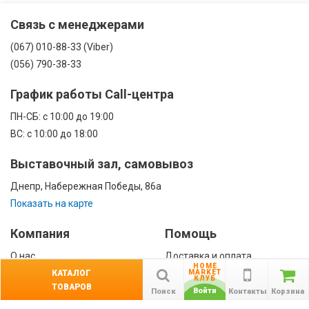
Связь с менеджерами
(067) 010-88-33 (Viber)
(056) 790-38-33
График работы Call-центра
ПН-CБ: с 10:00 до 19:00
ВС: с 10:00 до 18:00
Выставочный зал, самовывоз
Днепр, Набережная Победы, 86а
Показать на карте
Компания
Помощь
О нас
Доставка и оплата
HOME
Контакты
Гарантии
КАТАЛОГ
MARKET
КЛУБ
ТОВАРОВ
Сотрудничество
Войти
Поиск
Контакты
Корзина
Публичная оферта