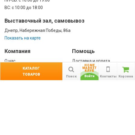
ПН-CБ: с 10:00 до 19:00
ВС: с 10:00 до 18:00
Выставочный зал, самовывоз
Днепр, Набережная Победы, 86а
Показать на карте
Компания
Помощь
О нас
Доставка и оплата
HOME
Контакты
Гарантии
КАТАЛОГ
MARKET
КЛУБ
ТОВАРОВ
Сотрудничество
Войти
Поиск
Контакты
Корзина
Публичная оферта
КАТАЛОГ
Назад
ТОВАРОВ
Информация
Акции
Новости и статьи
Подпишитесь на акции, новости и
спецпредложения