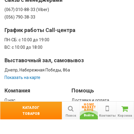
(067) 010-88-33 (Viber)
(056) 790-38-33
График работы Call-центра
ПН-CБ: с 10:00 до 19:00
ВС: с 10:00 до 18:00
Выставочный зал, самовывоз
Днепр, Набережная Победы, 86а
Показать на карте
Компания
Помощь
О нас
Доставка и оплата
HOME
Контакты
Гарантии
КАТАЛОГ
MARKET
КЛУБ
ТОВАРОВ
Сотрудничество
Войти
Поиск
Контакты
Корзина
Публичная оферта
КАТАЛОГ
Назад
ТОВАРОВ