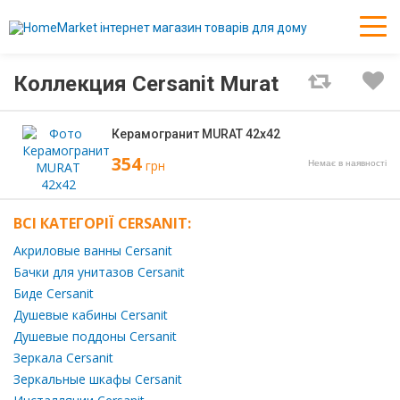
Коллекция Cersanit Murat
Керамогранит MURAT 42х42
354
грн
Немає в наявності
ВСІ КАТЕГОРІЇ CERSANIT:
Акриловые ванны Cersanit
Бачки для унитазов Cersanit
Биде Cersanit
Душевые кабины Cersanit
Душевые поддоны Cersanit
Зеркала Cersanit
Зеркальные шкафы Cersanit