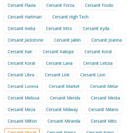
Cersanit Flavia
Cersanit Forza
Cersanit Frodo
Cersanit Hartman
Cersanit High Tech
Cersanit Ineba
Cersanit Intro
Cersanit Iryda
Cersanit Jackstone
Cersanit Jaklin
Cersanit Joanna
Cersanit Kair
Cersanit Kaliope
Cersanit Koral
Cersanit Korat
Cersanit Lana
Cersanit Letizia
Cersanit Libra
Cersanit Link
Cersanit Lion
Cersanit Lorena
Cersanit Market
Cersanit Melar
Cersanit Melissa
Cersanit Merida
Cersanit Mesta
Cersanit Meza
Cersanit Midway
Cersanit Milano
Cersanit Milton
Cersanit Miranda
Cersanit Mito
Cersanit Murat
Cersanit Nama
Cersanit Nano