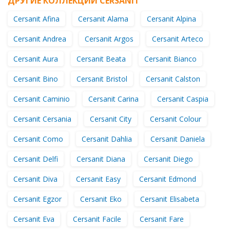
ДРУГИЕ КОЛЛЕКЦИИ CERSANIT
Cersanit Afina
Cersanit Alama
Cersanit Alpina
Cersanit Andrea
Cersanit Argos
Cersanit Arteco
Cersanit Aura
Cersanit Beata
Cersanit Bianco
Cersanit Bino
Cersanit Bristol
Cersanit Calston
Cersanit Caminio
Cersanit Carina
Cersanit Caspia
Cersanit Cersania
Cersanit City
Cersanit Colour
Cersanit Como
Cersanit Dahlia
Cersanit Daniela
Cersanit Delfi
Cersanit Diana
Cersanit Diego
Cersanit Diva
Cersanit Easy
Cersanit Edmond
Cersanit Egzor
Cersanit Eko
Cersanit Elisabeta
Cersanit Eva
Cersanit Facile
Cersanit Fare