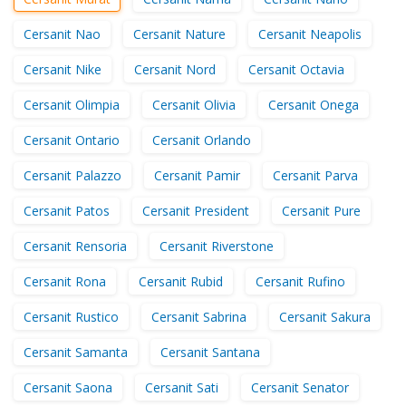
Cersanit Nao
Cersanit Nature
Cersanit Neapolis
Cersanit Nike
Cersanit Nord
Cersanit Octavia
Cersanit Olimpia
Cersanit Olivia
Cersanit Onega
Cersanit Ontario
Cersanit Orlando
Cersanit Palazzo
Cersanit Pamir
Cersanit Parva
Cersanit Patos
Cersanit President
Cersanit Pure
Cersanit Rensoria
Cersanit Riverstone
Cersanit Rona
Cersanit Rubid
Cersanit Rufino
Cersanit Rustico
Cersanit Sabrina
Cersanit Sakura
Cersanit Samanta
Cersanit Santana
Cersanit Saona
Cersanit Sati
Cersanit Senator