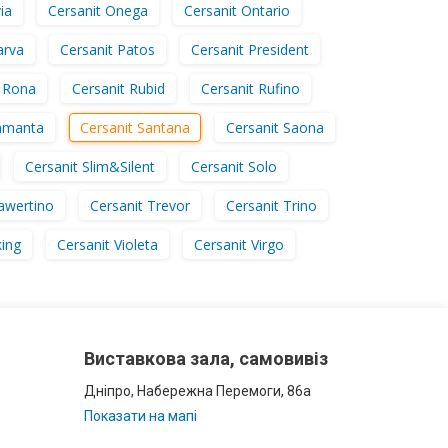
ia
Cersanit Onega
Cersanit Ontario
arva
Cersanit Patos
Cersanit President
t Rona
Cersanit Rubid
Cersanit Rufino
Samanta
Cersanit Santana
Cersanit Saona
Cersanit Slim&Silent
Cersanit Solo
awertino
Cersanit Trevor
Cersanit Trino
king
Cersanit Violeta
Cersanit Virgo
Виставкова зала, самовивіз
Дніпро, Набережна Перемоги, 86а
Показати на мапі