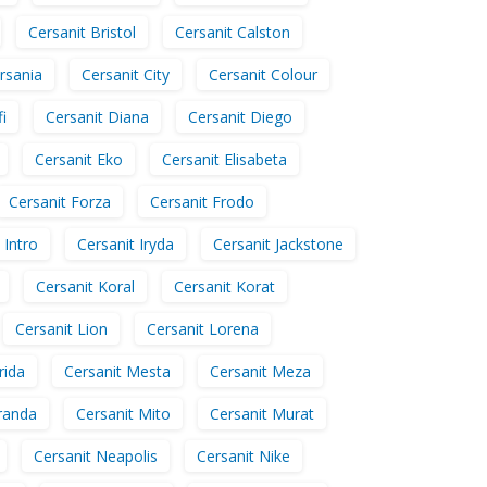
Cersanit Bristol
Cersanit Calston
rsania
Cersanit City
Cersanit Colour
i
Cersanit Diana
Cersanit Diego
Cersanit Eko
Cersanit Elisabeta
Cersanit Forza
Cersanit Frodo
 Intro
Cersanit Iryda
Cersanit Jackstone
Cersanit Koral
Cersanit Korat
Cersanit Lion
Cersanit Lorena
rida
Cersanit Mesta
Cersanit Meza
randa
Cersanit Mito
Cersanit Murat
Cersanit Neapolis
Cersanit Nike