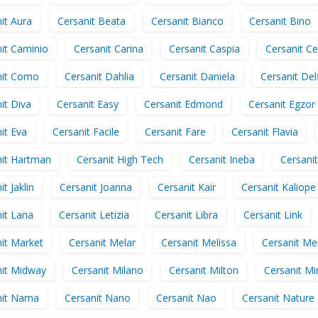
it Aura
Cersanit Beata
Cersanit Bianco
Cersanit Bino
it Caminio
Cersanit Carina
Cersanit Caspia
Cersanit Ce
nit Como
Cersanit Dahlia
Cersanit Daniela
Cersanit Delf
it Diva
Cersanit Easy
Cersanit Edmond
Cersanit Egzor
it Eva
Cersanit Facile
Cersanit Fare
Cersanit Flavia
nit Hartman
Cersanit High Tech
Cersanit Ineba
Cersanit
t Jaklin
Cersanit Joanna
Cersanit Kair
Cersanit Kaliope
it Lana
Cersanit Letizia
Cersanit Libra
Cersanit Link
it Market
Cersanit Melar
Cersanit Melissa
Cersanit Me
nit Midway
Cersanit Milano
Cersanit Milton
Cersanit Mi
nit Nama
Cersanit Nano
Cersanit Nao
Cersanit Nature