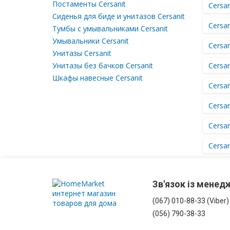
Постаменты Cersanit
Cersan
З
Сиденья для биде и унитазов Cersanit
корзиною
Cersan
Тумбы с умывальниками Cersanit
для
Умывальники Cersanit
білизни
Cersan
Унитазы Cersanit
Унитазы без бачков Cersanit
Cersan
Комоди
Шкафы навесные Cersanit
Cersan
у
ванну
Cersan
Підвісні
Cersan
шафи
Cersan
Комплектуючі
для
меблів
Зв'язок із мене
(067) 010-88-33 (Viber)
(056) 790-38-33