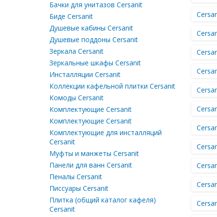
для
Бачки для унитазов Cersanit
очистки
ванни
Круглі
біде
Cersan
Биде Cersanit
дзеркала
Карнизи
Душевые кабины Cersanit
Кнопки
для
Cersan
Різьбові
для
Душевые поддоны Cersanit
душового
інсталяцій
з'єднання
Дзеркальні
піддону
Зеркала Cersanit
Cersa
шафи
Зеркальные шкафы Cersanit
Соединения
Тримачі
Cersan
1/2"
Инсталляции Cersanit
та
З
(пол
вішалки
підсвічуванням
Коллекции кафельной плитки Cersanit
Cersan
дюйма)
для
Комоды Cersanit
Без
рушників
Соединения
Cersa
Комплектующие Cersanit
підсвічування
3/4"
Тримачі
Комплектующие Cersanit
(три
туалетного
Cersani
Комплектующие для инсталляций
четверти
паперу
Пенали
Cersanit
дюйма)
Cersan
Поручні
Муфты и манжеты Cersanit
Пенали
Соединения
для
Панели для ванн Cersanit
Cersan
підлогові
1"
ванної
(один
Пеналы Cersanit
Пенали
Cersa
дюйм)
Писсуары Cersanit
підвісні
Плитка (общий каталог кафеля)
Косметичні
Cersa
Пенали
Cersanit
дзеркала
кутові