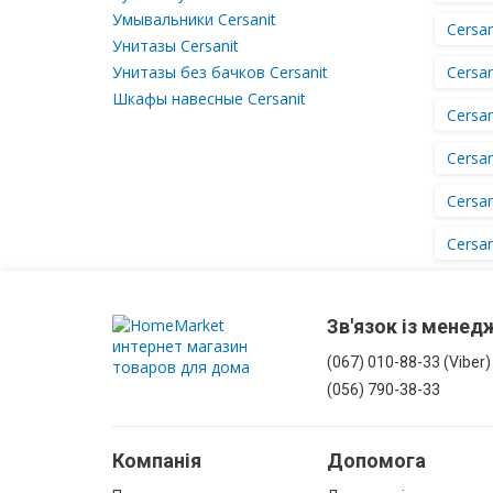
для
очистки
ванни
Умывальники Cersanit
Круглі
Cersan
біде
дзеркала
Унитазы Cersanit
Карнизи
Кнопки
Унитазы без бачков Cersanit
для
Cersan
Різьбові
для
душового
Шкафы навесные Cersanit
інсталяцій
з'єднання
Дзеркальні
піддону
Cersan
шафи
Соединения
Тримачі
Cersan
1/2"
та
З
(пол
вішалки
підсвічуванням
Cersan
дюйма)
для
Без
рушників
Соединения
Cersan
підсвічування
3/4"
Тримачі
(три
туалетного
четверти
паперу
Пенали
дюйма)
Зв'язок із мене
Поручні
Пенали
Соединения
для
(067) 010-88-33 (Viber)
підлогові
1"
ванної
(056) 790-38-33
(один
Пенали
дюйм)
підвісні
Косметичні
Компанія
Допомога
Пенали
дзеркала
кутові