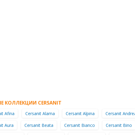
Е КОЛЛЕКЦИИ CERSANIT
it Afina
Cersanit Alama
Cersanit Alpina
Cersanit Andre
it Aura
Cersanit Beata
Cersanit Bianco
Cersanit Bino