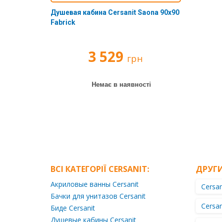
мила
та
лампою
Водяні
та
для
65
на
унітазів
Душевая кабина Cersanit Saona 90х90
70
Набори
кухні
см
інші
Косметичні
півтори
З
Нержавіючі
Fabrick
на
змішувачів
дзеркала
вироби
Хімія
чаші
помпою
Аксесуари
Колекції
Тумби
70
Фарбовані
з
для
та
для
70-
Кутові
Екрани
догляду
підвищення
80
підлоги
80
інші
Лісеня
3 529
для
за
тиску
Змішувачі
на
Прямокутні
грн
Аксесуари
см
вироби
ванн
сантехнікою
Змійовики
80
для
для
Квадратні
Тумби
Штори
Бачки
прихованого
підлоги
Застосування
90
Фільтри
85-
Немає в наявності
для
для
Круглі
монтажу
на
100
для
ванн
унітазів
Килимки
Водовідведення
Водопровідні
Кахель
90
см
питної
для
Внутрішні
для
системи
Панелі
Постаменти
Сифони
ванної
блоки
води
Акрилові
стін
Тумби
Мийки
для
Поліпропілен
піддони
Біде
понад
Душові
акрилових
Підлогові
З
з
Проточні
Кахель
для
100
канали
ванн
етажерки
термостатом
Сталеві
фільтри
для
нержавіючої
Пісуари
паяння
см
(лотки)
піддони
підлоги
сталі
Ніжки
Кошики
Дворежимні
З
Чаші
Металопластик
Тумби
Душові
для
для
мембраною
Керамограніт
Генуя
ВСІ КАТЕГОРІЇ CERSANIT:
ДРУГИ
для
Врізні
Однорежимні
для
трапи
ванн
білизни
ультрафільтрації
обтиску
в
підлоги
Душові
Акриловые ванны Cersanit
Для
Cersan
стільницю
Відра
Фільтри-
двері
умивальника
Бачки для унитазов Cersanit
Підвісні
для
Умивальники
глечики
Вбудовувані
Підключення
тумби
Гідромасаж
Cersan
Биде Cersanit
ванної
Розсувні
Каналізаційні
під
та
Умивальники
та
двері
Душевые кабины Cersanit
З