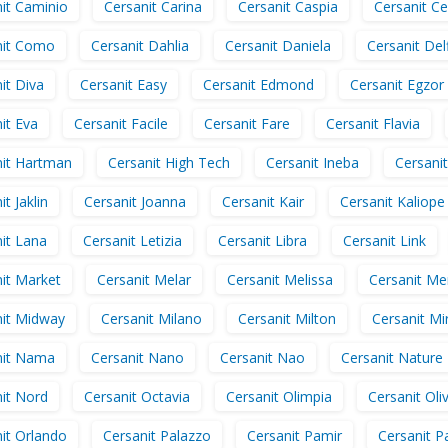
it Caminio
Cersanit Carina
Cersanit Caspia
Cersanit Ce
nit Como
Cersanit Dahlia
Cersanit Daniela
Cersanit Delf
it Diva
Cersanit Easy
Cersanit Edmond
Cersanit Egzor
it Eva
Cersanit Facile
Cersanit Fare
Cersanit Flavia
nit Hartman
Cersanit High Tech
Cersanit Ineba
Cersanit
t Jaklin
Cersanit Joanna
Cersanit Kair
Cersanit Kaliope
it Lana
Cersanit Letizia
Cersanit Libra
Cersanit Link
it Market
Cersanit Melar
Cersanit Melissa
Cersanit Me
nit Midway
Cersanit Milano
Cersanit Milton
Cersanit Mi
nit Nama
Cersanit Nano
Cersanit Nao
Cersanit Nature
it Nord
Cersanit Octavia
Cersanit Olimpia
Cersanit Oliv
it Orlando
Cersanit Palazzo
Cersanit Pamir
Cersanit P