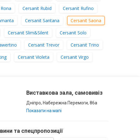
t Rona
Cersanit Rubid
Cersanit Rufino
Samanta
Cersanit Santana
Cersanit Saona
Cersanit Slim&Silent
Cersanit Solo
awertino
Cersanit Trevor
Cersanit Trino
king
Cersanit Violeta
Cersanit Virgo
Виставкова зала, самовивіз
Дніпро, Набережна Перемоги, 86а
Показати на мапі
овини та спецпропозиції